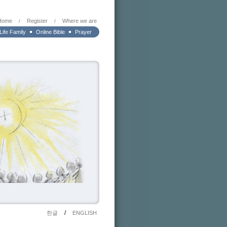
Home
Register
Where we are
/
/
 Life Family
Online Bible
Prayer
/
한글
ENGLISH