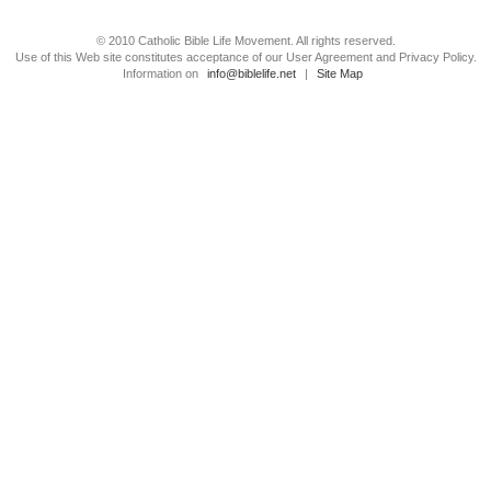
© 2010 Catholic Bible Life Movement. All rights reserved.
Use of this Web site constitutes acceptance of our User Agreement and Privacy Policy.
Information on
info@biblelife.net
|
Site Map